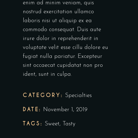
enim ad minim veniam, quis
nostrud exercitation ullamco
laboris nisi ut aliquip ex ea
commodo consequat. Duis aute
irure dolor in reprehenderit in
voluptate velit esse cillu dolore eu
fugiat nulla pariatur. Excepteur
sint occaecat cupidatat non pro
ident, sunt in culpa.
CATEGORY:
Specialties
DATE:
November 1, 2019
TAGS:
Sweet
,
Tasty